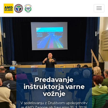
Togg
navig
Predavanje
inštruktorja varne
vožnje
V sodelovanju z Društvom upokojencev
in AMD Zagorje ob Savi smo 31. 3. 2026