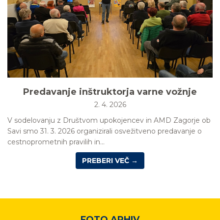
Predavanje inštruktorja varne vožnje
2. 4. 2026
V sodelovanju z Društvom upokojencev in AMD Zagorje ob
Savi smo 31. 3. 2026 organizirali osvežitveno predavanje o
cestnoprometnih pravilih in...
PREBERI VEČ →
FOTO ARHIV