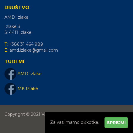
DRUŠTVO
AMD Izlake
Izlake 3
SI-1411
Izlake
T:
+386 31 464 989
E:
amd.izlake@gmail.com
TUDI MI
AMD Izlake
MK Izlake
Copyright © 2021 Vse pravice pridržane.
SPREJMI
|
Splošni pogoji
|
Piškotki